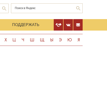
Е
ПОДДЕРЖАТЬ
Х
Ц
Ч
Ш
Щ
Ы
Э
Ю
Я