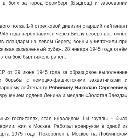
е в боях за город Бромберг (Быдгощ) и завоевании
вого полка 1-й стрелковой дивизии старший лейтенант
1945 года переправился через Вислу северо-восточнее
ив плацдарм на левом берегу, воины уничтожили при
рживая захваченный рубеж, 28 января 1945 года огнём
 этом бою был тяжело ранен.
Р от 29 июня 1945 года за образцовое выполнение
е борьбы с немецко-фашистскими захватчиками и
старшему лейтенанту
Рябинину Николаю Сергеевичу
 вручением ордена Ленина и медали «Золотая Звезда»
ных госпиталях, стал инвалидом 1-й группы – была
армии, жил в Москве. Работал военруком в одной из
арта 1975 года. Похоронен в Москве на Люблинском