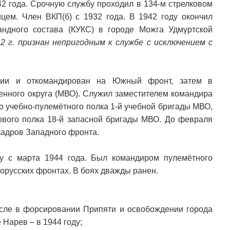
42 года. Срочную службу проходил в 134-м стрелковом
йцем. Член ВКП(б) с 1932 года. В 1942 году окончил
ндного состава (КУКС) в городе Можга Удмуртской
6-42 г. признан непригодным к службе с исключением с
мии и откомандирован на Южный фронт, затем в
енного округа (МВО). Служил заместителем командира
-го учебно-пулемётного полка 1-й учебной бригады МВО,
кового полка 18-й запасной бригады МВО. До февраля
кадров Западного фронта.
у с марта 1944 года. Был командиром пулемётного
лорусских фронтах. В боях дважды ранен.
числе в форсировании Припяти и освобождении города
 Нарев – в 1944 году;