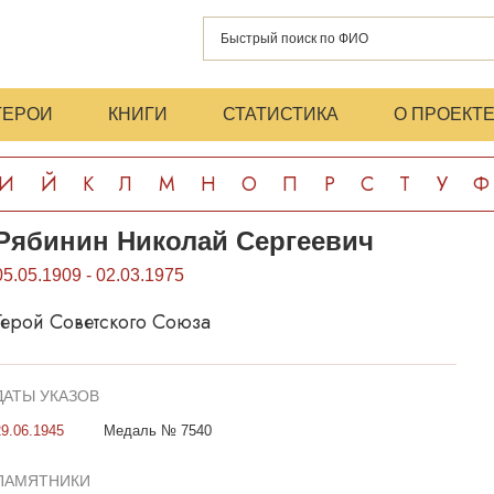
ГЕРОИ
КНИГИ
СТАТИСТИКА
О ПРОЕКТ
И
Й
К
Л
М
Н
О
П
Р
С
Т
У
Ф
Рябинин Николай Сергеевич
05.05.1909 - 02.03.1975
Герой Советского Союза
ДАТЫ УКАЗОВ
29.06.1945
Медаль № 7540
ПАМЯТНИКИ