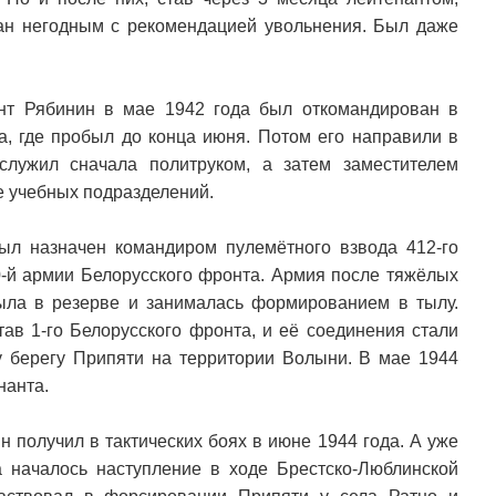
ан негодным с рекомендацией увольнения. Был даже
нт Рябинин в мае 1942 года был откомандирован в
, где пробыл до конца июня. Потом его направили в
служил сначала политруком, а затем заместителем
е учебных подразделений.
ыл назначен командиром пулемётного взвода 412-го
70-й армии Белорусского фронта. Армия после тяжёлых
ыла в резерве и занималась формированием в тылу.
тав 1-го Белорусского фронта, и её соединения стали
 берегу Припяти на территории Волыни. В мае 1944
нанта.
 получил в тактических боях в июне 1944 года. А уже
 началось наступление в ходе Брестско-Люблинской