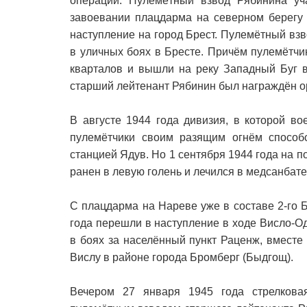
операции. Пулемётный взвод Рябинина уч
завоевании плацдарма на северном берегу 
наступление на город Брест. Пулемётный вз
в уличных боях в Бресте. Причём пулемётчик
кварталов и вышли на реку Западный Буг в
старший лейтенант Рябинин был награждён о
В августе 1944 года дивизия, в которой в
пулемётчики своим разящим огнём способ
станцией Ядув. Но 1 сентября 1944 года на 
ранен в левую голень и лечился в медсанбате
С плацдарма на Нареве уже в составе 2-го 
года перешли в наступление в ходе Висло-О
в боях за населённый пункт Раценж, вмест
Вислу в районе города Бромберг (Быдгощ).
Вечером 27 января 1945 года стрелкова