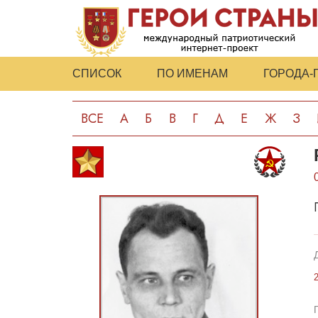
СПИСОК
ПО ИМЕНАМ
ГОРОДА-
ВСЕ
А
Б
В
Г
Д
Е
Ж
З