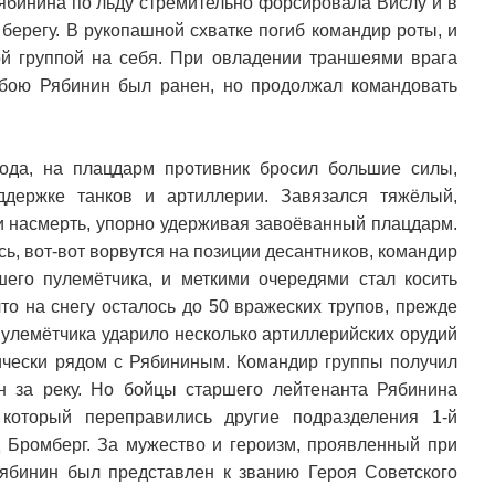
ябинина по льду стремительно форсировала Вислу и в
ерегу. В рукопашной схватке погиб командир роты, и
й группой на себя. При овладении траншеями врага
бою Рябинин был ранен, но продолжал командовать
ода, на плацдарм противник бросил большие силы,
ддержке танков и артиллерии. Завязался тяжёлый,
и насмерть, упорно удерживая завоёванный плацдарм.
сь, вот-вот ворвутся на позиции десантников, командир
шего пулемётчика, и меткими очередями стал косить
то на снегу осталось до 50 вражеских трупов, прежде
пулемётчика ударило несколько артиллерийских орудий
ически рядом с Рябининым. Командир группы получил
 за реку. Но бойцы старшего лейтенанта Рябинина
 который переправились другие подразделения 1-й
д Бромберг. За мужество и героизм, проявленный при
ябинин был представлен к званию Героя Советского