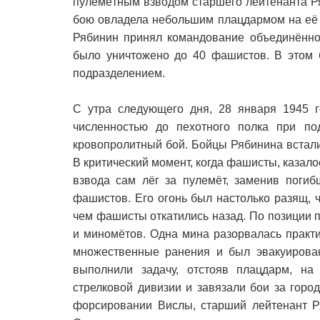
пулемётным взводом старшего лейтенанта Р
бою овладела небольшим плацдармом на её б
Рябинин принял командование объединённо
было уничтожено до 40 фашистов. В этом 
подразделением.
С утра следующего дня, 28 января 1945 г
численностью до пехотного полка при по
кровопролитный бой. Бойцы Рябинина встал
В критический момент, когда фашисты, казало
взвода сам лёг за пулемёт, заменив погиб
фашистов. Его огонь был настолько разящ, ч
чем фашисты откатились назад. По позиции 
и миномётов. Одна мина разорвалась практ
множественные ранения и был эвакуирован
выполнили задачу, отстояв плацдарм, на
стрелковой дивизии и завязали бои за горо
форсировании Вислы, старший лейтенант Р