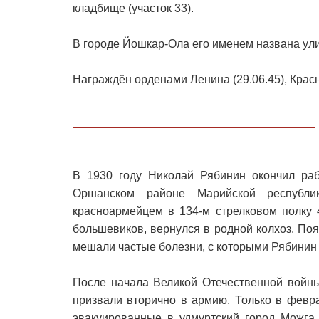
кладбище (участок 33).
В городе Йошкар-Ола его именем названа ул
Награждён орденами Ленина (29.06.45), Красн
В 1930 году Николай Рябинин окончил раб
Оршанском районе Марийской республи
красноармейцем в 134-м стрелковом полку 
большевиков, вернулся в родной колхоз. По
мешали частые болезни, с которыми Рябинин 
После начала Великой Отечественной войны
призвали вторично в армию. Только в февр
эвакуированные в удмуртский город Можга.