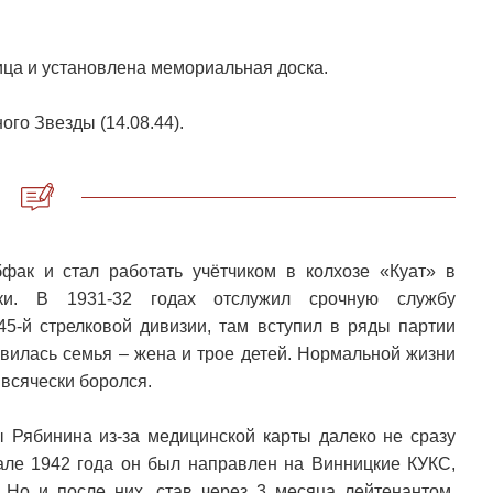
ица и установлена мемориальная доска.
ого Звезды (14.08.44).
фак и стал работать учётчиком в колхозе «Куат» в
ки. В 1931-32 годах отслужил срочную службу
45-й стрелковой дивизии, там вступил в ряды партии
явилась семья – жена и трое детей. Нормальной жизни
всячески боролся.
 Рябинина из-за медицинской карты далеко не сразу
але 1942 года он был направлен на Винницкие КУКС,
 Но и после них, став через 3 месяца лейтенантом,