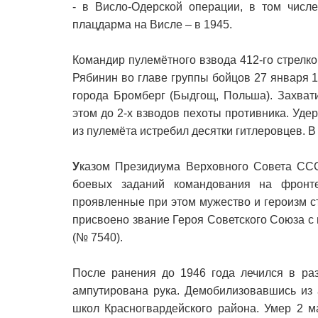
- в Висло-Одерской операции, в том числ
плацдарма на Висле – в 1945.
Командир пулемётного взвода 412-го стрелко
Рябинин во главе группы бойцов 27 января 
города Бромберг (Быдгощ, Польша). Захват
этом до 2-х взводов пехоты противника. Уде
из пулемёта истребил десятки гитлеровцев. В
У
казом Президиума Верховного Совета ССС
боевых заданий командования на фронт
проявленные при этом мужество и героизм 
присвоено звание Героя Советского Союза с
(№ 7540).
После ранения до 1946 года лечился в раз
ампутирована рука. Демобилизовавшись из 
школ Красногвардейского района. Умер 2 м