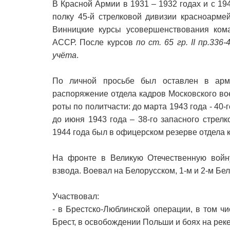
В Красной Армии в 1931 – 1932 годах и с 19
полку 45-й стрелковой дивизии красноарме
Винницкие курсы усовершенствования кома
АССР. После курсов
по ст. 65 гр. II пр.33
учёта
.
По личной просьбе был оставлен в ар
распоряжение отдела кадров Московского во
роты по политчасти: до марта 1943 года - 40
до июня 1943 года – 38-го запасного стрел
1944 года был в офицерском резерве отдела 
На фронте в Великую Отечественную войн
взвода. Воевал на Белорусском, 1-м и 2-м Бе
Участвовал:
- в Брестско-Люблинской операции, в том 
Брест, в освобождении Польши и боях на реке