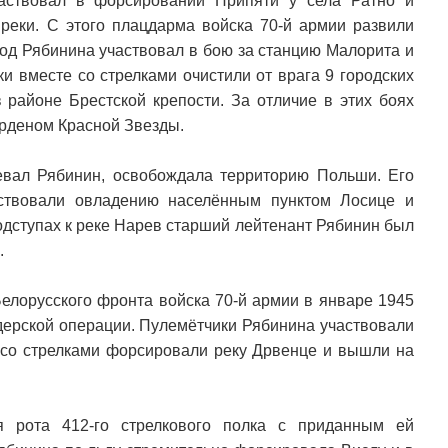
аствовал в форсировании Припяти у села Ратно и
реки. С этого плацдарма войска 70-й армии развили
вод Рябинина участвовал в бою за станцию Малорита и
и вместе со стрелками очистили от врага 9 городских
 районе Брестской крепости. За отличие в этих боях
рденом Красной Звезды.
оевал Рябинин, освобождала территорию Польши. Его
ствовали овладению населённым пунктом Лосице и
подступах к реке Нарев старший лейтенант Рябинин был
.
Белорусского фронта войска 70-й армии в январе 1945
дерской операции. Пулемётчики Рябинина участвовали
е со стрелками форсировали реку Дрвенце и вышли на
я рота 412-го стрелкового полка с приданным ей